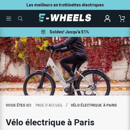
Les meilleurs en trottinettes électriques
TOGGLE
QUE
MENU
POUVONS-
NOUS
VOUS
Soldes! Jusqu'a 51%
AIDER
À
TROUVER
?
/
VOUS ÊTES ICI:
PAGE D'ACCUEIL
VÉLO ÉLECTRIQUE À PARIS
Vélo électrique à Paris