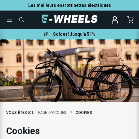
Les meilleurs en trottinettes électriques
TOGGLE
QUE
MENU
POUVONS-
NOUS
VOUS
Soldes! Jusqu'a 51%
AIDER
À
TROUVER
?
/
VOUS ÊTES ICI:
PAGE D'ACCUEIL
COOKIES
Cookies