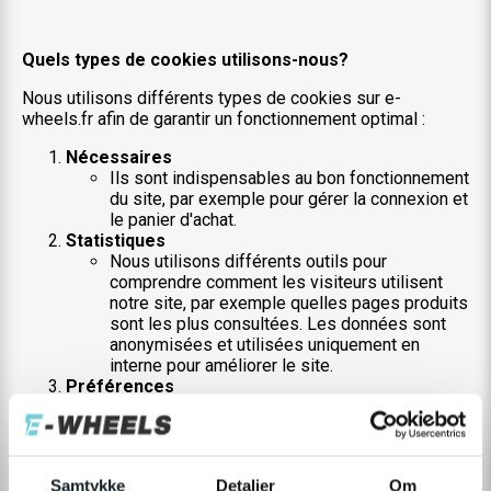
Quels types de cookies utilisons-nous?
Nous utilisons différents types de cookies sur e-
wheels.fr afin de garantir un fonctionnement optimal :
Nécessaires
Ils sont indispensables au bon fonctionnement
du site, par exemple pour gérer la connexion et
le panier d'achat.
Statistiques
Nous utilisons différents outils pour
comprendre comment les visiteurs utilisent
notre site, par exemple quelles pages produits
sont les plus consultées. Les données sont
anonymisées et utilisées uniquement en
interne pour améliorer le site.
Préférences
Ils nous permettent de mémoriser vos
préférences, comme les paramètres de langue
et d'autres personnalisations, afin d'améliorer
votre expérience.
Samtykke
Detaljer
Om
Marketing