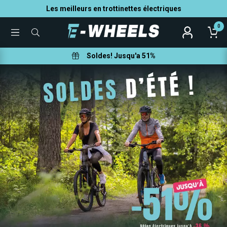
Les meilleurs en trottinettes électriques
0
TOGGLE
QUE
MENU
POUVONS-
NOUS
VOUS
Soldes! Jusqu'a 51%
AIDER
À
TROUVER
?