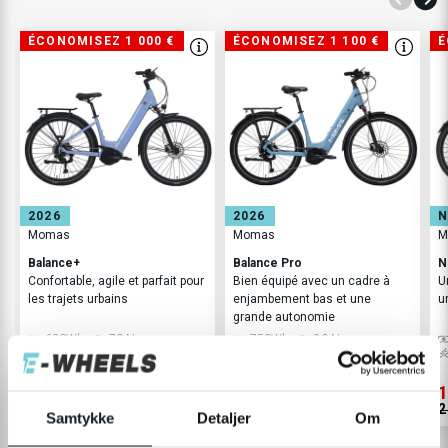
ÉCONOMISEZ 1 000 €
ÉCONOMISEZ 1 100 €
É
2026
2026
N
Momas
Momas
M
Balance+
Balance Pro
N
Confortable, agile et parfait pour
Bien équipé avec un cadre à
U
les trajets urbains
enjambement bas et une
u
grande autonomie
630Wh
70 Nm
750Wh
80 Nm
Randonnée / Ville
Randonnée / Ville
1 790 €
2 290 €
1
2 790 €
3 390 €
2
Samtykke
Detaljer
Om