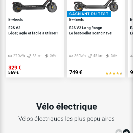
GAGNANT DU TEST
E-wheels
E-wheels
E
E2S V2
E2S V2 Long Range
E
Léger, agile et facile à utiliser !
Le best-seller scandinave!
L
270Wh
35 km
36V
360Wh
45 km
36V
329 €
749 €
9
569 €
Vélo électrique
Vélos électriques les plus populaires