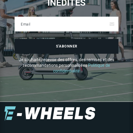
INÉDITES
E
m
a
i
l
S'ABONNER
Je souhaite recevoir des offres, des remises et des
recommandations personnalisées
Politique de
confidentialité