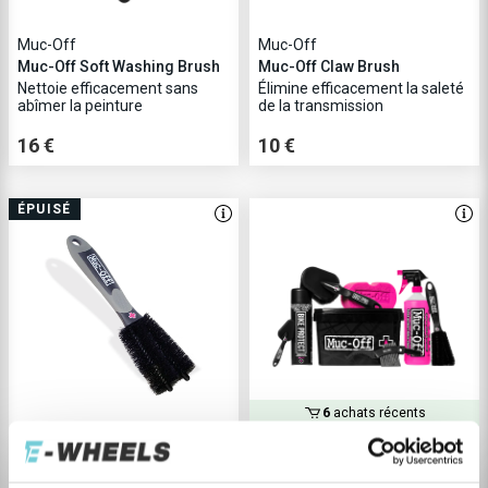
Muc-Off
Muc-Off
Muc-Off Soft Washing Brush
Muc-Off Claw Brush
Nettoie efficacement sans
Élimine efficacement la saleté
abîmer la peinture
de la transmission
16 €
10 €
ÉPUISÉ
6
achats récents
Muc-Off
Muc-off - Two prong brush
Muc-Off 8 in 1 Bicycle
Nettoyage facile des zones