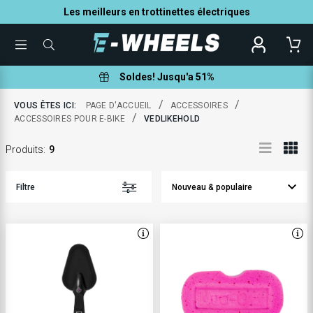
Les meilleurs en trottinettes électriques
TOGGLE
QUE
MENU
POUVONS-
NOUS
VOUS
Soldes! Jusqu'a 51%
AIDER
À
TROUVER
/
/
VOUS ÊTES ICI:
PAGE D'ACCUEIL
ACCESSOIRES
?
/
ACCESSOIRES POUR E-BIKE
VEDLIKEHOLD
Produits
:
9
Filtre