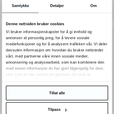
Cleaning Kit
étroites
Kit de nettoyage complet
Samtykke
Detaljer
Om
10 €
60 €
Denne nettsiden bruker cookies
ÉPUISÉ
Vi bruker informasjonskapsler for å gi innhold og
annonser et personlig preg, for å levere sosiale
mediefunksjoner og for å analysere trafikken vår. Vi deler
dessuten informasjon om hvordan du bruker nettstedet
vårt, med partnerne våre innen sosiale medier,
annonsering og analysearbeid, som kan kombinere den
med annen informasjon du har gjort tilgjengelig for dem,
eller som de har samlet inn gjennom din bruk av
7
achats récents
tjenestene deres.
Muc-Off
Rockbros
Muc-Off Bike Protect - 500ml
Rockbros Outil Multifonction
Tillat alle
Protège le vélo contre
Un outil pratique à emporter
l’humidité et la rouille
pour toutes vos excursions !
16 €
0 €
Tilpass