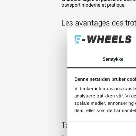
transport moderne et pratique.
Les avantages des trot
Modèles variés pour chaqu
ou un modèle plus robuste po
adaptées à tous vos besoins
Accessoires et pièces dé
Samtykke
Des casques aux sacs de tran
en toute sécurité et confort.
Denne nettsiden bruker coo
Service client dévoué
: Ch
choisir la trottinette qui vo
Vi bruker informasjonskapsler
chaque étape.
analysere trafikken vår. Vi 
Livraison rapide à Toulous
sosiale medier, annonsering 
soyez en plein centre-ville o
dem, eller som de har samlet
Toulouse en trottinette 