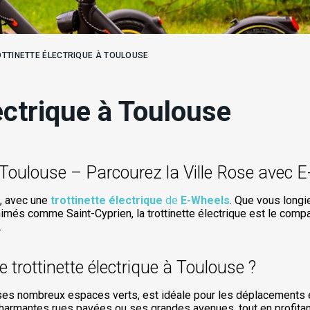
TTINETTE ÉLECTRIQUE À TOULOUSE
lectrique à Toulouse
à Toulouse – Parcourez la Ville Rose avec 
e, avec une
trottinette électrique
de
E-Wheels
. Que vous longi
animés comme Saint-Cyprien, la trottinette électrique est le com
.
 trottinette électrique à Toulouse ?
ses nombreux espaces verts, est idéale pour les déplacements en
armantes rues pavées ou ses grandes avenues, tout en profitant