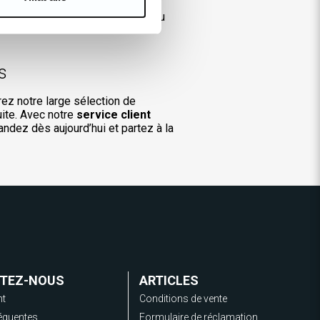
uez entre ses monuments
urbaine fluide, sans les tracas du
s
rez notre large sélection de
ite. Avec notre
service client
andez dès aujourd’hui et partez à la
TEZ-NOUS
ARTICLES
nt
Conditions de vente
équentes
Formulaire de réclamation