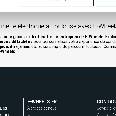
explorez les merveilles de
Toulouse
en toute simplicité. Navig
nt-Sernin ou le Couvent des Jacobins, et profitez d’une mobilité 
en commun.
nette électrique à Toulouse avec E-Wheel
ulouse
grâce aux
trottinettes électriques
de
E-Wheels
. Explo
ièces détachées
pour personnaliser votre expérience de condu
apide
, il n’a jamais été aussi simple de parcourir Toulouse. Comm
-Wheels
!
E-WHEELS.FR
CONTAC
ques
À propos de nous
Service clie
e un
Ma page
Question fr