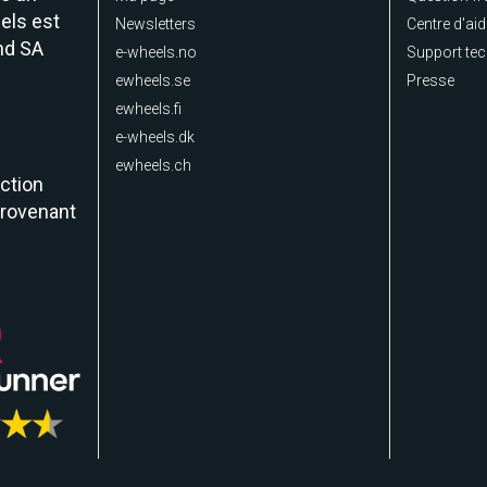
els est
Newsletters
Centre d'ai
nd SA
e-wheels.no
Support te
ewheels.se
Presse
ewheels.fi
e-wheels.dk
ewheels.ch
ction
provenant