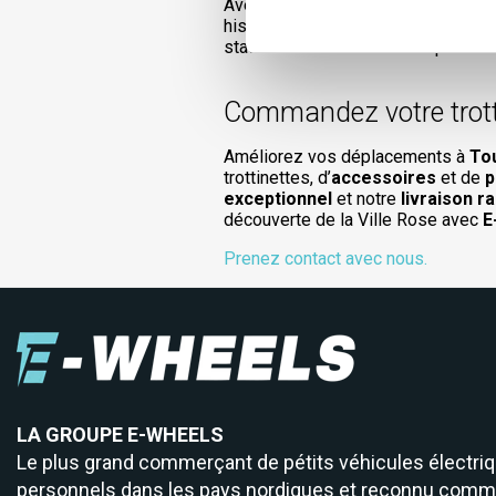
Avec une
trottinette électrique
, 
historiques, comme la Basilique Sai
stationnement ou des transports 
Commandez votre trotti
Améliorez vos déplacements à
To
trottinettes, d’
accessoires
et de
p
exceptionnel
et notre
livraison r
découverte de la Ville Rose avec
E
Prenez contact avec nous.
LA GROUPE E-WHEELS
Le plus grand commerçant de pétits véhicules électri
personnels dans les pays nordiques et reconnu comm