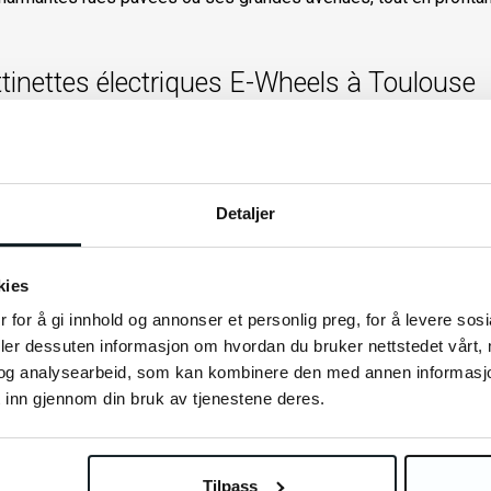
tinettes électriques E-Wheels à Toulouse
e besoin
: Que vous recherchiez une trottinette légère pour vo
ur des trajets plus longs,
E-Wheels
propose une large gamme 
.
tachées
: Améliorez votre expérience avec notre gamme
d’
acce
Detaljer
sport en passant par les batteries supplémentaires, vous trouve
kies
ez
E-Wheels
, nous sommes fiers d’offrir un service client attenti
us convient le mieux ou pour des conseils d’entretien, notre équi
 for å gi innhold og annonser et personlig preg, for å levere sos
deler dessuten informasjon om hvordan du bruker nettstedet vårt,
e
: Profitez de notre
livraison rapide
à
Toulouse
lorsque vous 
og analysearbeid, som kan kombinere den med annen informasjon d
u dans les quartiers périphériques, nous vous garantissons une li
 inn gjennom din bruk av tjenestene deres.
électrique – La liberté au cœur de la ville
Tilpass