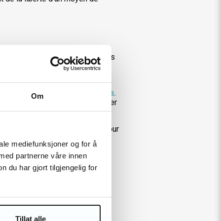
s déplacements urbains quotidiens
de
trottinettes électriques
ssoires
et de
pièces détachées
.
Om
rez tout le nécessaire pour rouler
f et professionnel. Que ce soit pour
pe est là pour vous accompagner à
iale mediefunksjoner og for å
 med partnerne våre innen
commandez en ligne. Que vous
u har gjort tilgjengelig for
vraison rapide et sans souci.
Tillat alle