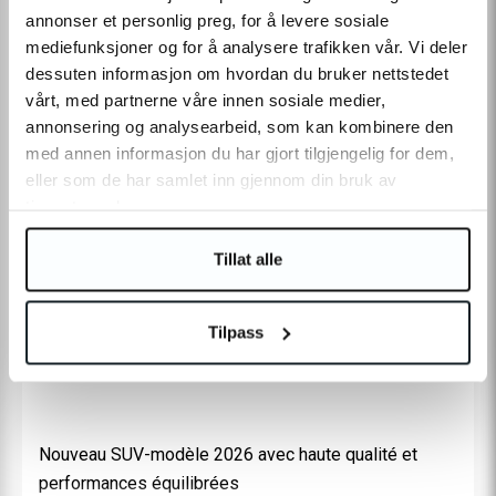
annonser et personlig preg, for å levere sosiale
AJOUTER AU PANIER
mediefunksjoner og for å analysere trafikken vår. Vi deler
Livraison:
1-4
jours
|
Livraison gratuite à partir de 69€
dessuten informasjon om hvordan du bruker nettstedet
En stock
vårt, med partnerne våre innen sosiale medier,
annonsering og analysearbeid, som kan kombinere den
med annen informasjon du har gjort tilgjengelig for dem,
eller som de har samlet inn gjennom din bruk av
tjenestene deres.
INFORMATION SUR LE PRODUIT
Tillat alle
Tilpass
Nouveau SUV-modèle 2026 avec haute qualité et
performances équilibrées