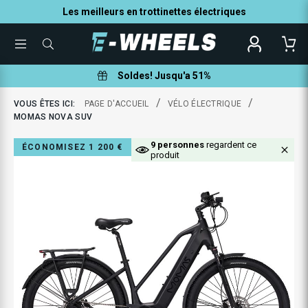
Les meilleurs en trottinettes électriques
TOGGLE
QUE
MENU
POUVONS-
NOUS
VOUS
Soldes! Jusqu'a 51%
AIDER
À
TROUVER
/
/
VOUS ÊTES ICI:
PAGE D'ACCUEIL
VÉLO ÉLECTRIQUE
?
MOMAS NOVA SUV
9 personnes
6 personnes
regardent ce
ÉCONOMISEZ 1 200 €
produit