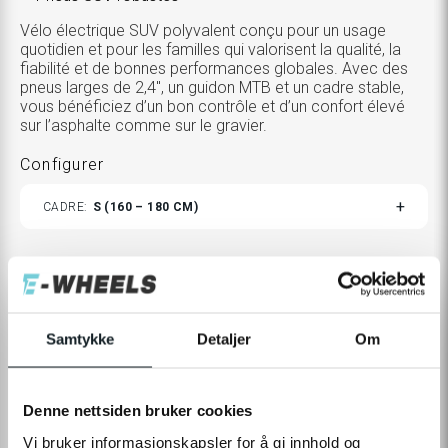
Vélo électrique SUV polyvalent conçu pour un usage
quotidien et pour les familles qui valorisent la qualité, la
fiabilité et de bonnes performances globales. Avec des
pneus larges de 2,4", un guidon MTB et un cadre stable,
vous bénéficiez d’un bon contrôle et d’un confort élevé
sur l’asphalte comme sur le gravier.
Configurer
TOGGLE
CADRE
S (160 – 180 CM)
VARIANTS
Produits supplémentaires
TOGGLE
CHOISIR
0 €
ADDITIONAL
PRODUCTS
Samtykke
Detaljer
Om
CUSTOMIZATION
MODAL
2 290 €
3 490 €
Denne nettsiden bruker cookies
Vi bruker informasjonskapsler for å gi innhold og