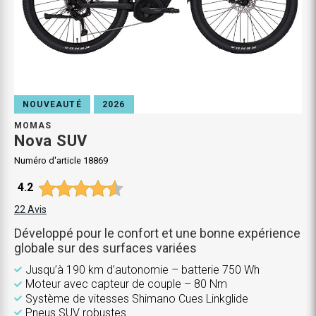
NOUVEAUTÉ
2026
MOMAS
Nova SUV
Numéro d'article
18869
Note moyenne:
4.2
22
Avis
Développé pour le confort et une bonne expérience
globale sur des surfaces variées
Jusqu’à 190 km d’autonomie – batterie 750 Wh
Moteur avec capteur de couple – 80 Nm
Système de vitesses Shimano Cues Linkglide
Pneus SUV robustes