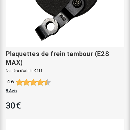
Plaquettes de frein tambour (E2S
MAX)
Numéro d'article
9411
Note moyenne:
4.6
8
Avis
30 €