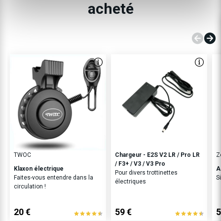
acheté
TWOC
Chargeur - E2S V2 LR / Pro LR
Z
/ F3+ / V3 / V3 Pro
Klaxon électrique
A
Pour divers trottinettes
Faites-vous entendre dans la
S
électriques
circulation !
20 €
59 €
5