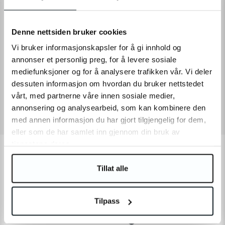
READ MORE
Denne nettsiden bruker cookies
Vi bruker informasjonskapsler for å gi innhold og
annonser et personlig preg, for å levere sosiale
SPÉCIFICATIONS
mediefunksjoner og for å analysere trafikken vår. Vi deler
dessuten informasjon om hvordan du bruker nettstedet
NOTES ET AVIS
vårt, med partnerne våre innen sosiale medier,
annonsering og analysearbeid, som kan kombinere den
med annen informasjon du har gjort tilgjengelig for dem,
eller som de har samlet inn gjennom din bruk av
tjenestene deres.
Les autres clients ont aussi
acheté
Tillat alle
Tilpass
D'autres ont également