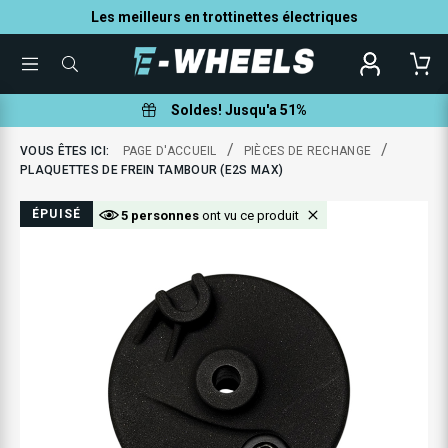
Les meilleurs en trottinettes électriques
TOGGLE
QUE
MENU
POUVONS-
NOUS
VOUS
Soldes! Jusqu'a 51%
AIDER
À
TROUVER
/
/
VOUS ÊTES ICI:
PAGE D'ACCUEIL
PIÈCES DE RECHANGE
?
PLAQUETTES DE FREIN TAMBOUR (E2S MAX)
ÉPUISÉ
5 personnes
ont vu ce produit