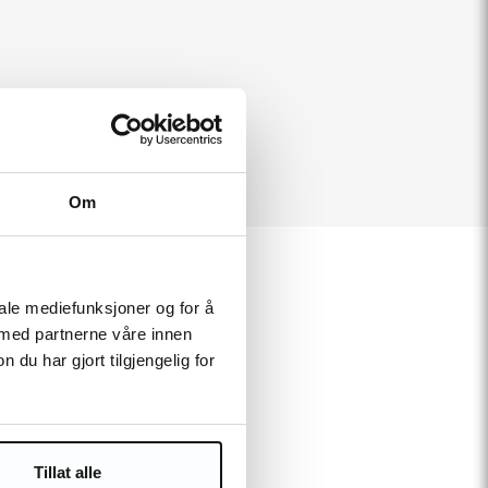
Om
cheté
iale mediefunksjoner og for å
 med partnerne våre innen
u har gjort tilgjengelig for
Tillat alle