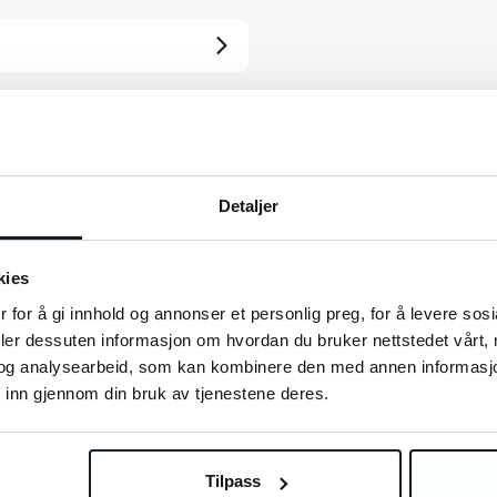
Detaljer
kies
autres clients ont aussi a
 for å gi innhold og annonser et personlig preg, for å levere sos
deler dessuten informasjon om hvordan du bruker nettstedet vårt,
og analysearbeid, som kan kombinere den med annen informasjon d
 inn gjennom din bruk av tjenestene deres.
Tilpass