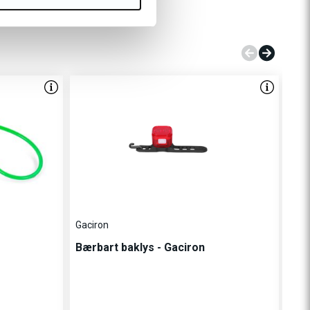
eté
Gaciron
Bærbart baklys - Gaciron
TW