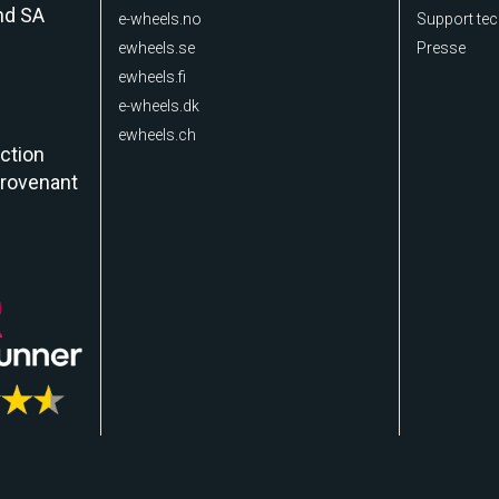
nd SA
e-wheels.no
Support te
ewheels.se
Presse
ewheels.fi
e-wheels.dk
ewheels.ch
ction
provenant