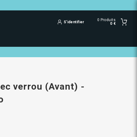
0
Produits
S'identifier
0 €
ec verrou (Avant) -
o