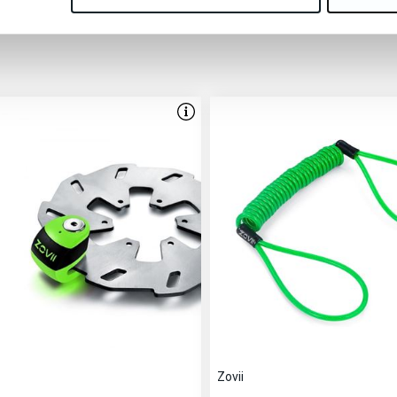
autres ont également ach
Zovii