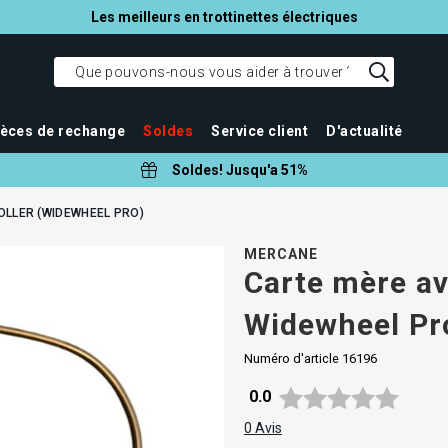
Les meilleurs en trottinettes électriques
ièces de rechange
Soldes
Service client
D'actualité
Soldes! Jusqu'a 51%
LLER (WIDEWHEEL PRO)
MERCANE
Carte mère av
Widewheel Pr
Numéro d'article
16196
Note moyenne:
0.0
0
Avis