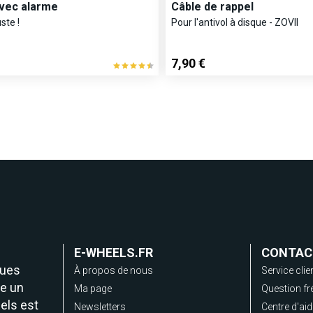
avec alarme
Câble de rappel
ste !
Pour l'antivol à disque - ZOVII
7,90 €
E-WHEELS.FR
CONTAC
ques
À propos de nous
Service clie
e un
Ma page
Question fr
els est
Newsletters
Centre d'ai