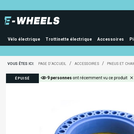
Vélo électrique
Trottinette électrique
Accessoires
P
/
/
VOUS ÊTES ICI:
PAGE D'ACCUEIL
ACCESSOIRES
PNEUS ET CHA
9 personnes
ont récemment vu ce produit
ÉPUISÉ