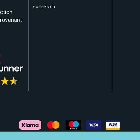
ewheels.ch
ction
provenant