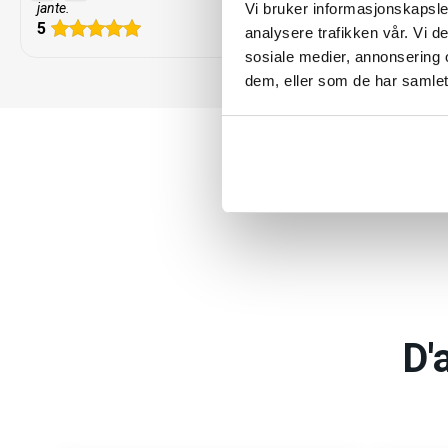
Vi bruker informasjonskapsler
jante.
jante.
5
5
analysere trafikken vår. Vi 
sosiale medier, annonsering 
dem, eller som de har samlet
Les 
D'