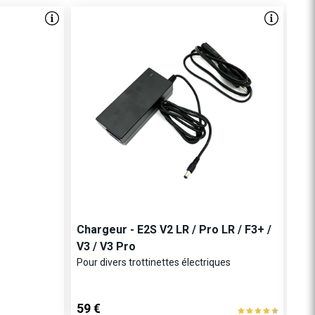
Chargeur - E2S V2 LR / Pro LR / F3+ /
TW
V3 / V3 Pro
Kla
Pour divers trottinettes électriques
Fait
59 €
20 