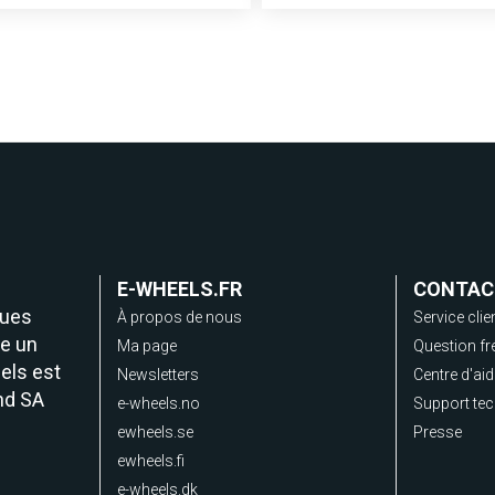
E-WHEELS.FR
CONTAC
ques
À propos de nous
Service clie
e un
Ma page
Question fr
els est
Newsletters
Centre d'ai
nd SA
e-wheels.no
Support te
ewheels.se
Presse
ewheels.fi
e-wheels.dk