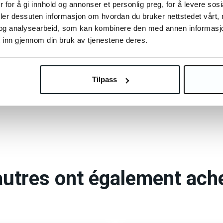
 for å gi innhold og annonser et personlig preg, for å levere sos
5
deler dessuten informasjon om hvordan du bruker nettstedet vårt,
og analysearbeid, som kan kombinere den med annen informasjon d
 inn gjennom din bruk av tjenestene deres.
Tilpass
autres clients ont aussi a
autres ont également ach