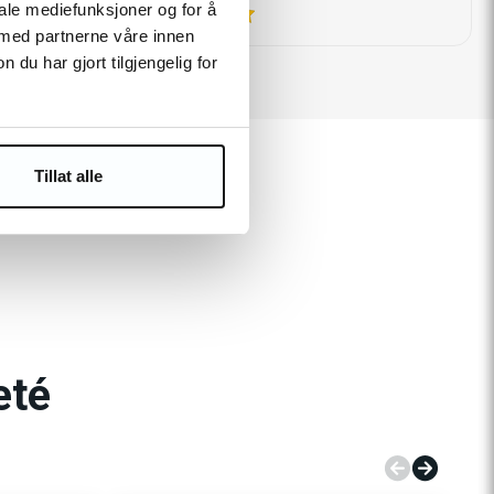
iale mediefunksjoner og for å
5
 med partnerne våre innen
u har gjort tilgjengelig for
Tillat alle
cheté
eté