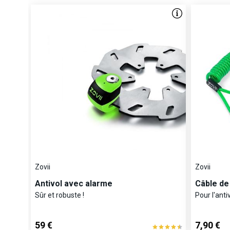
Zovii
Zovii
Antivol avec alarme
Câble de
Sûr et robuste !
Pour l'anti
59 €
7,90 €