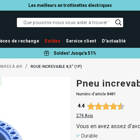
Les meilleurs en trottinettes électriques
ièces de rechange
Soldes
Service client
D'actualité
Soldes! Jusqu'a 51%
/
MBRES À AIR
ROUE INCREVABLE 8,5" (1P)
Pneu increvab
Numéro d'article
8481
Note moyenne:
4.4
274
Avis
Vous en avez assez d'avo
Durable