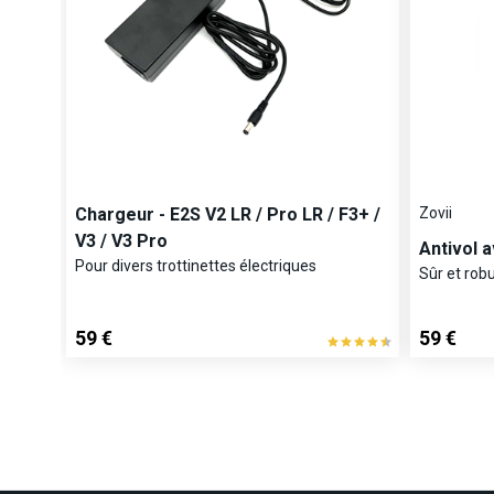
Chargeur - E2S V2 LR / Pro LR / F3+ /
Zovii
V3 / V3 Pro
Antivol 
Pour divers trottinettes électriques
Sûr et robu
59 €
59 €