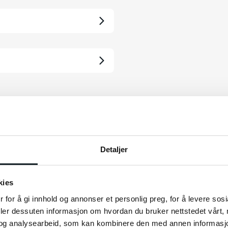
vkost AS Pharo
Detaljer
t
kies
 for å gi innhold og annonser et personlig preg, for å levere sos
deler dessuten informasjon om hvordan du bruker nettstedet vårt,
og analysearbeid, som kan kombinere den med annen informasjon d