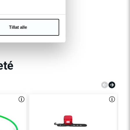
cheté
Tillat alle
eté