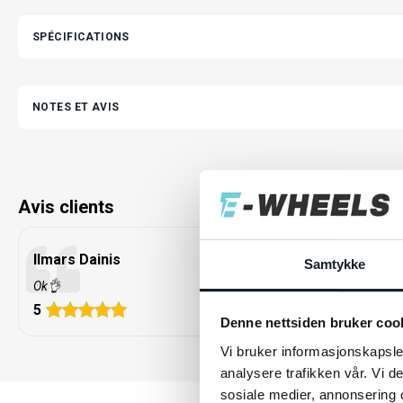
SPÉCIFICATIONS
NOTES ET AVIS
Avis clients
Ilmars Dainis
Veas Sel
Samtykke
Très satisfai
Ok👌
5
5
Denne nettsiden bruker coo
Vi bruker informasjonskapsler
analysere trafikken vår. Vi 
sosiale medier, annonsering 