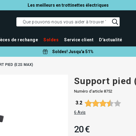
Les meilleurs en trottinettes électriques
ièces de rechange
Soldes
Service client
D'actualité
Soldes! Jusqu'a 51%
T PIED (E2S MAX)
Support pied
Numéro d'article
8752
Note moyenne:
3.2
6
Avis
20 €