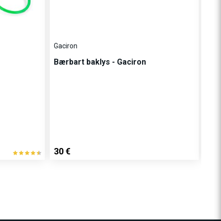
Gaciron
Bærbart baklys - Gaciron
TW
Kla
Fait
30 €
20 