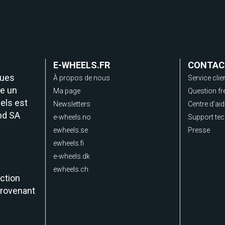
E-WHEELS.FR
CONTAC
ques
À propos de nous
Service clie
e un
Ma page
Question fr
els est
Newsletters
Centre d'ai
nd SA
e-wheels.no
Support te
ewheels.se
Presse
ewheels.fi
e-wheels.dk
ewheels.ch
ction
provenant