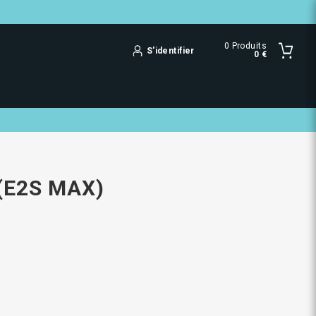
0
Produits
S'identifier
0 €
 (E2S MAX)