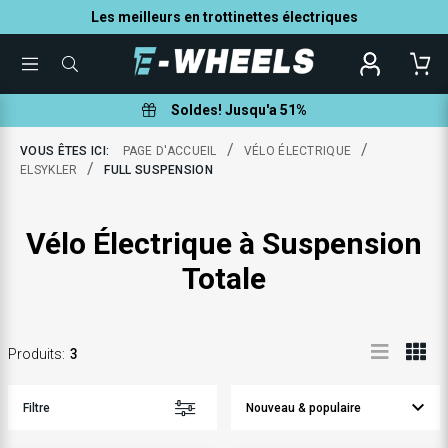
Les meilleurs en trottinettes électriques
TOGGLE
QUE
MENU
POUVONS-
NOUS
VOUS
Soldes! Jusqu'a 51%
AIDER
À
TROUVER
/
/
VOUS ÊTES ICI:
PAGE D'ACCUEIL
VÉLO ÉLECTRIQUE
?
/
ELSYKLER
FULL SUSPENSION
Vélo Électrique à Suspension
Totale
Produits
:
3
Filtre