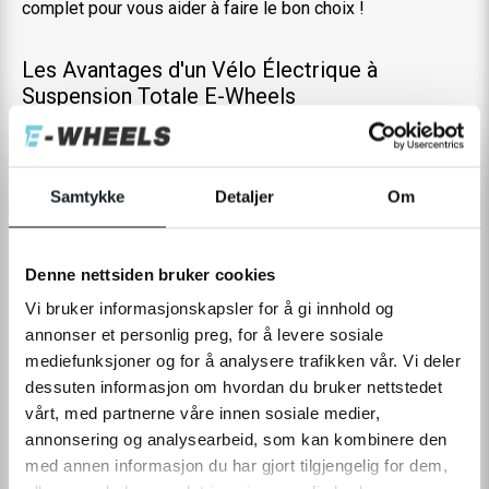
complet pour vous aider à faire le bon choix !
Les Avantages d'un Vélo Électrique à
Suspension Totale E-Wheels
Confort Inégalé:
Imaginez une expérience cycliste où
vous pouvez rouler plus longtemps sans ressentir les
Samtykke
Detaljer
Om
aspérités du terrain. Nos vélos électriques à suspension
complète absorbent les chocs et vibrations grâce à leurs
amortisseurs avant et arrière, garantissant un confort
maximal.
Denne nettsiden bruker cookies
Stabilité et Contrôle:
L'amortissement intégral vous
Vi bruker informasjonskapsler for å gi innhold og
assure une conduite plus souple et une meilleure maîtrise
annonser et personlig preg, for å levere sosiale
sur les terrains accidentés, vous permettant de prendre
mediefunksjoner og for å analysere trafikken vår. Vi deler
les virages en toute confiance.
dessuten informasjon om hvordan du bruker nettstedet
Adaptabilité Tous Terrains:
Nos vélos électriques à
vårt, med partnerne våre innen sosiale medier,
suspension totale s'adaptent parfaitement à toutes les
annonsering og analysearbeid, som kan kombinere den
surfaces, empêchant la roue arrière de glisser et vous
med annen informasjon du har gjort tilgjengelig for dem,
offrant une adhérence optimale en permanence.