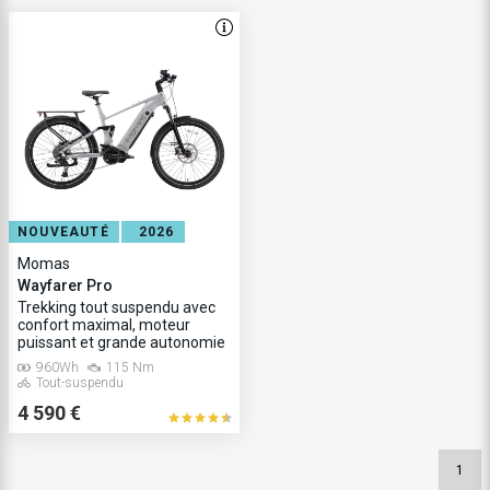
NOUVEAUTÉ
2026
Momas
Wayfarer Pro
Trekking tout suspendu avec
confort maximal, moteur
puissant et grande autonomie
960Wh
115 Nm
Tout-suspendu
4 590 €
1