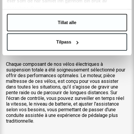
eller som de har samlet inn gjennom din bruk av
Durabilité Exceptionnelle:
Nos vélos électriques sont
tjenestene deres.
conçus pour résister aux rigueurs du quotidien et des
aventures extrêmes. Avec leur construction robuste, ils
sont prêts à vous accompagner partout, jour après jour.
Tillat alle
Le Moteur Puissant des Vélos Électriques à
Tilpass
Suspension Totale
Chaque composant de nos vélos électriques à
suspension totale a été soigneusement sélectionné pour
offrir des performances optimales. Le moteur, pièce
maîtresse de ces vélos, est conçu pour vous assister
dans toutes les situations, qu'il s'agisse de gravir une
pente raide ou de parcourir de longues distances. Sur
l'écran de contrôle, vous pouvez surveiller en temps réel
la vitesse, le niveau de batterie, et ajuster l'assistance
selon vos besoins, vous permettant de passer d'une
conduite assistée à une expérience de pédalage plus
traditionnelle.