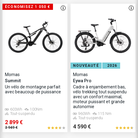
ÉCONOMISEZ 1 050 €
NOUVEAUTÉ
2026
Momas
Momas
Summit
Eywa Pro
Un vélo de montagne parfait
Cadre à enjambement bas,
avec beaucoup de puissance
vélo trekking tout suspendu
avec un confort maximal,
moteur puissant et grande
autonomie
603Wh
100Nm
Tout-suspendu
960Wh
115 Nm
Tout-suspendu
2 899 €
4 590 €
3 949 €