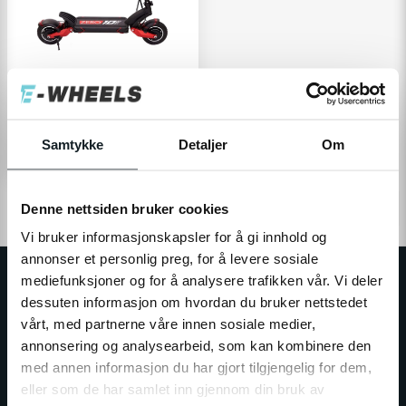
ZERO
ZERO 10X
936Wh
80 km
Samtykke
Detaljer
Om
1 555 €
Denne nettsiden bruker cookies
1
Vi bruker informasjonskapsler for å gi innhold og
annonser et personlig preg, for å levere sosiale
mediefunksjoner og for å analysere trafikken vår. Vi deler
dessuten informasjon om hvordan du bruker nettstedet
vårt, med partnerne våre innen sosiale medier,
annonsering og analysearbeid, som kan kombinere den
LA GROUPE E-WHEELS
med annen informasjon du har gjort tilgjengelig for dem,
Le plus grand commerçant de pétits véhicules électriques
eller som de har samlet inn gjennom din bruk av
personnels dans les pays nordiques et reconnu comme un