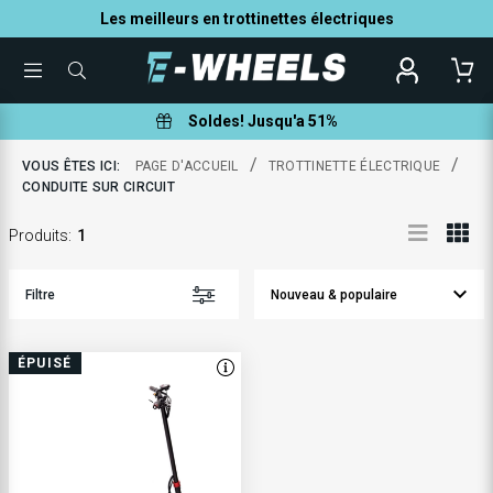
Les meilleurs en trottinettes électriques
TOGGLE
QUE
MENU
POUVONS-
NOUS
VOUS
Soldes! Jusqu'a 51%
AIDER
À
TROUVER
/
/
VOUS ÊTES ICI:
PAGE D'ACCUEIL
TROTTINETTE ÉLECTRIQUE
?
CONDUITE SUR CIRCUIT
Produits
:
1
Filtre
ÉPUISÉ