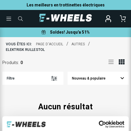
Les meilleurs en trottinettes électriques
TOGGLE
QUE
MENU
POUVONS-
NOUS
VOUS
Soldes! Jusqu'a 51%
AIDER
À
TROUVER
/
/
VOUS ÊTES ICI:
PAGE D'ACCUEIL
AUTRES
?
ELEKTRISK RULLESTOL
Produits
:
0
Filtre
Aucun résultat
Aucun produit trouvé, veuillz réssayer