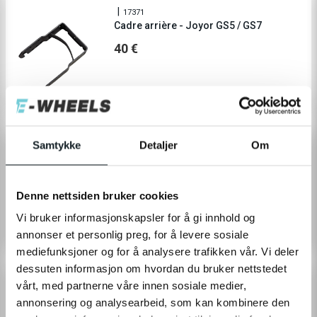
17371
Cadre arrière - Joyor GS5 / GS7
40 €
ÉPUISÉ
Samtykke
Detaljer
Om
17338
Étrier de frein hydraulique avant -
Joyor Y8S
49 €
Denne nettsiden bruker cookies
Vi bruker informasjonskapsler for å gi innhold og
annonser et personlig preg, for å levere sosiale
ÉPUISÉ
mediefunksjoner og for å analysere trafikken vår. Vi deler
dessuten informasjon om hvordan du bruker nettstedet
17373
vårt, med partnerne våre innen sosiale medier,
Fixation pour tube de direction incl.
annonsering og analysearbeid, som kan kombinere den
boulon - Joyor GS5 / GS7 / Y8S