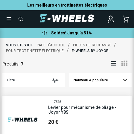
Les meilleurs en trottinettes électriques
TOGGLE
QUE
MENU
POUVONS-
NOUS
VOUS
Soldes! Jusqu'a 51%
AIDER
À
TROUVER
/
/
VOUS ÊTES ICI:
PAGE D'ACCUEIL
PIÈCES DE RECHANGE
?
/
POUR TROTTINETTE ÉLECTRIQUE
E-WHEELS BY JOYOR
Produits
:
7
Filtre
17375
Levier pour mécanisme de pliage -
Joyor Y8S
20 €