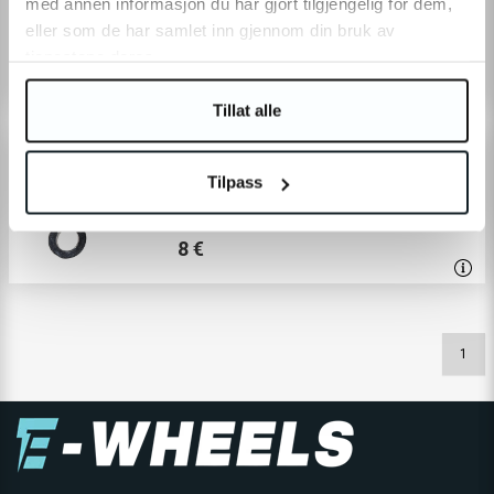
med annen informasjon du har gjort tilgjengelig for dem,
20 €
eller som de har samlet inn gjennom din bruk av
tjenestene deres.
ÉPUISÉ
Tillat alle
9845
Protection anti-poussière pour port
Tilpass
de charge - V2 LR / V2 Pro LR / Joyor
GS5 / GS7 / V3 / V3 Pro / V3 GT Pro
8 €
1